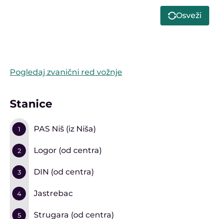
Osveži
Pogledaj zvanični red vožnje
Stanice
PAS Niš (iz Niša)
1
Logor (od centra)
2
DIN (od centra)
3
Jastrebac
4
Strugara (od centra)
5