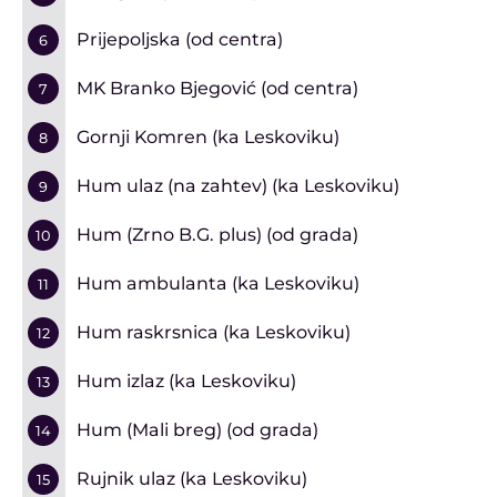
Prijepoljska (od centra)
6
MK Branko Bjegović (od centra)
7
Gornji Komren (ka Leskoviku)
8
Hum ulaz (na zahtev) (ka Leskoviku)
9
Hum (Zrno B.G. plus) (od grada)
10
Hum ambulanta (ka Leskoviku)
11
Hum raskrsnica (ka Leskoviku)
12
Hum izlaz (ka Leskoviku)
13
Hum (Mali breg) (od grada)
14
Rujnik ulaz (ka Leskoviku)
15