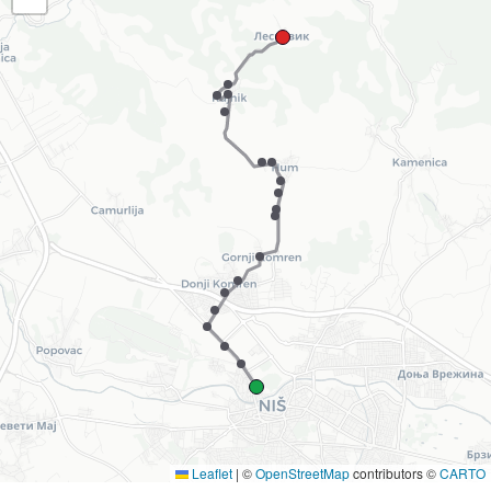
Leaflet
|
©
OpenStreetMap
contributors ©
CARTO