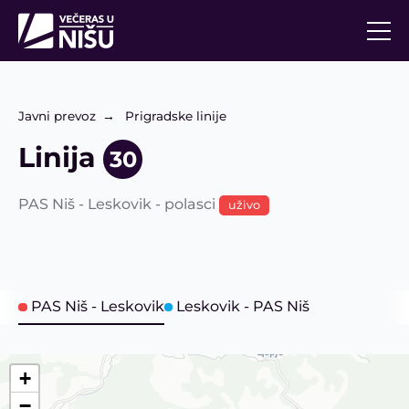
Javni prevoz
Prigradske linije
Linija
30
PAS Niš - Leskovik - polasci
uživo
PAS Niš - Leskovik
Leskovik - PAS Niš
+
−